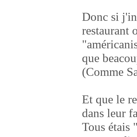
Donc si j'i
restaurant 
"américanis
que beacoup
(Comme Sa
Et que le r
dans leur f
Tous étais 