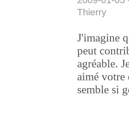
2009-01-05 
Thierry
J'imagine qu
peut contri
agréable. J
aimé votre 
semble si ge