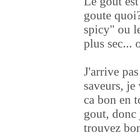
Le gout est
goute quoi?
spicy" ou l
plus sec... 
J'arrive pas
saveurs, je
ca bon en t
gout, donc 
trouvez bo