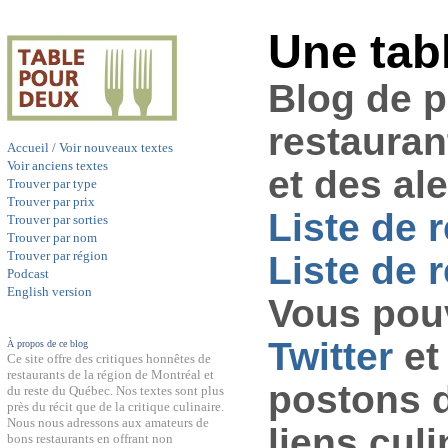
Une tab
Blog de 
restauran
Accueil / Voir nouveaux textes
Voir anciens textes
et des al
Trouver par type
Trouver par prix
Liste de 
Trouver par sorties
Trouver par nom
Trouver par région
Liste de r
Podcast
English version
Vous pouv
Twitter
et
À propos de ce blog
Ce site offre des critiques honnêtes de
restaurants de la région de Montréal et
postons 
du reste du Québec. Nos textes sont plus
près du récit que de la critique culinaire.
Nous nous adressons aux amateurs de
liens culi
bons restaurants en offrant non