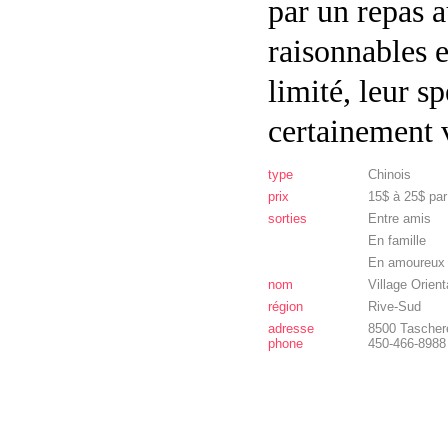
par un repas a
raisonnables e
limité, leur s
certainement 
type
Chinois
prix
15$ à 25$ pa
sorties
Entre amis
En famille
En amoureux
nom
Village Orient
région
Rive-Sud
adresse
8500 Tascher
phone
450-466-8988