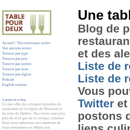
Une tab
Blog de 
restauran
Accueil / Voir nouveaux textes
Voir anciens textes
et des al
Trouver par type
Trouver par prix
Liste de 
Trouver par sorties
Trouver par nom
Trouver par région
Liste de r
Podcast
English version
Vous pouv
Twitter
et
À propos de ce blog
Ce site offre des critiques honnêtes de
restaurants de la région de Montréal et
postons 
du reste du Québec. Nos textes sont plus
près du récit que de la critique culinaire.
Nous nous adressons aux amateurs de
liens culi
bons restaurants en offrant non