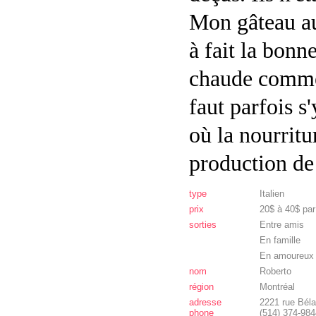
Mon gâteau au 
à fait la bonne
chaude comme 
faut parfois s
où la nourritu
production de
type
Italien
prix
20$ à 40$ pa
sorties
Entre amis
En famille
En amoureux
nom
Roberto
région
Montréal
adresse
2221 rue Béla
phone
(514) 374-984