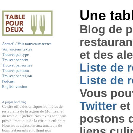
Une tab
Blog de 
restauran
Accueil / Voir nouveaux textes
Voir anciens textes
et des al
Trouver par type
Trouver par prix
Liste de 
Trouver par sorties
Trouver par nom
Trouver par région
Liste de r
Podcast
English version
Vous pouv
Twitter
et
À propos de ce blog
Ce site offre des critiques honnêtes de
restaurants de la région de Montréal et
postons 
du reste du Québec. Nos textes sont plus
près du récit que de la critique culinaire.
Nous nous adressons aux amateurs de
liens culi
bons restaurants en offrant non